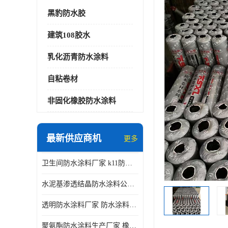
黑豹防水胶
建筑108胶水
乳化沥青防水涂料
自粘卷材
非固化橡胶防水涂料
最新供应商机
更多
卫生间防水涂料厂家 k11防水涂料
水泥基渗透结晶防水涂料公司 室外防水涂料
透明防水涂料厂家 防水涂料屋顶
聚氨酯防水涂料生产厂家 橡胶沥青防水涂料