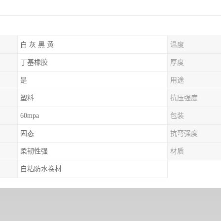
白 灰 黑 黄
温度
丁基橡胶
厚度
是
用途
塑料
抗压强度
60mpa
包装
固态
抗弯强度
柔韧性强
材质
自粘防水卷材