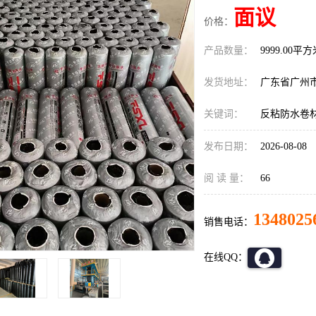
面议
价格：
产品数量：
9999.00平
发货地址：
广东省广州
关键词：
反粘防水卷
发布日期：
2026-08-08
阅 读 量：
66
1348025
销售电话：
在线QQ：