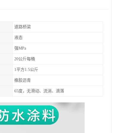
道路桥梁
液态
强MPa
20公斤每桶
1平方1.5公斤
橡胶沥青
65度，无滑动、流淌、滴落