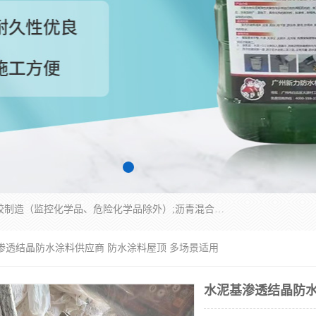
经营范围包括防水嵌缝密封条（带）制造;合成橡胶制造（监控化学品、危险化学品除外）;沥青混合物制造;防水胶粘带制造;其他合成材料制造（监控化学品、危险化学品除外）;涂料制造（监控化学品、危险化学品除外）;建筑结构防水补漏;防水建筑材料制造;粘合剂制造（监控化学品、危险化学品除外）;涂料零售;广州新力防水材料有限公司具有1处分支机构。
基渗透结晶防水涂料供应商 防水涂料屋顶 多场景适用
水泥基渗透结晶防水