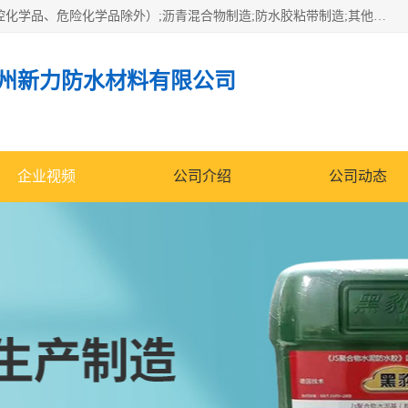
经营范围包括防水嵌缝密封条（带）制造;合成橡胶制造（监控化学品、危险化学品除外）;沥青混合物制造;防水胶粘带制造;其他合成材料制造（监控化学品、危险化学品除外）;涂料制造（监控化学品、危险化学品除外）;建筑结构防水补漏;防水建筑材料制造;粘合剂制造（监控化学品、危险化学品除外）;涂料零售;广州新力防水材料有限公司具有1处分支机构。
州新力防水材料有限公司
企业视频
公司介绍
公司动态