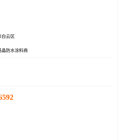
市白云区
结晶防水涂料商
6592