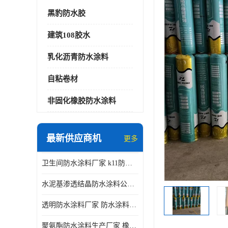
黑豹防水胶
建筑108胶水
乳化沥青防水涂料
自粘卷材
非固化橡胶防水涂料
最新供应商机
更多
卫生间防水涂料厂家 k11防水涂料
水泥基渗透结晶防水涂料公司 室外防水涂料
透明防水涂料厂家 防水涂料屋顶
聚氨酯防水涂料生产厂家 橡胶沥青防水涂料