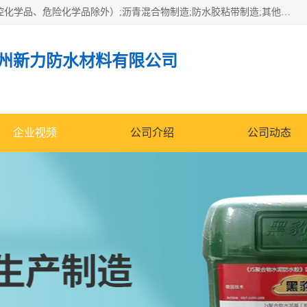
经营范围包括防水嵌缝密封条（带）制造;合成橡胶制造（监控化学品、危险化学品除外）;沥青混合物制造;防水胶粘带制造;其他合成材料制造（监控化学品、危险化学品除外）;涂料制造（监控化学品、危险化学品除外）;建筑结构防水补漏;防水建筑材料制造;粘合剂制造（监控化学品、危险化学品除外）;涂料零售;广州新力防水材料有限公司具有1处分支机构。
州新力防水材料有限公司
企业视频
公司介绍
公司动态