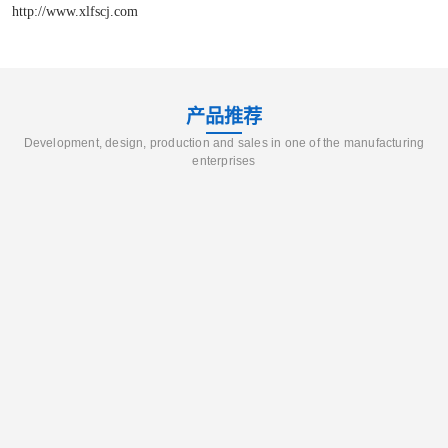
http://www.xlfscj.com
产品推荐
Development, design, production and sales in one of the manufacturing
enterprises