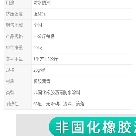
用途
防水防潮
抗压强度
强MPa
销售地域
全国
产品规格
20公斤每桶
单件净重
20kg
参考用量
1平方1.5公斤
规格
20g/桶
材质
橡胶沥青
类型
非固化橡胶沥青防水涂料
耐热性
65度，无滑动、流淌、滴落