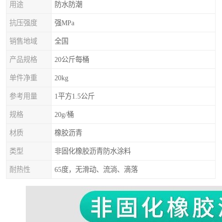
用途
防水防潮
抗压强度
强MPa
销售地域
全国
产品规格
20公斤每桶
单件净重
20kg
参考用量
1平方1.5公斤
规格
20g/桶
材质
橡胶沥青
类型
非固化橡胶沥青防水涂料
耐热性
65度，无滑动、流淌、滴落