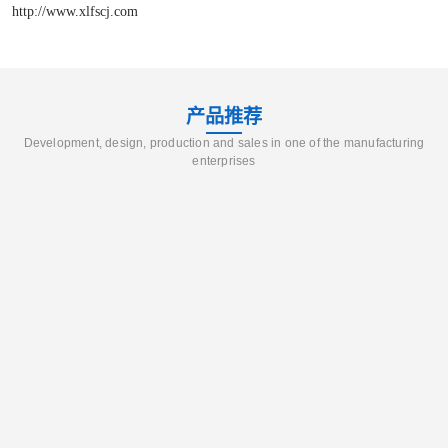
http://www.xlfscj.com
产品推荐
Development, design, production and sales in one of the manufacturing
enterprises