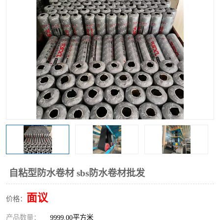
自粘型防水卷材 sbs防水卷材批发
面议
价格：
产品数量：
9999.00平方米