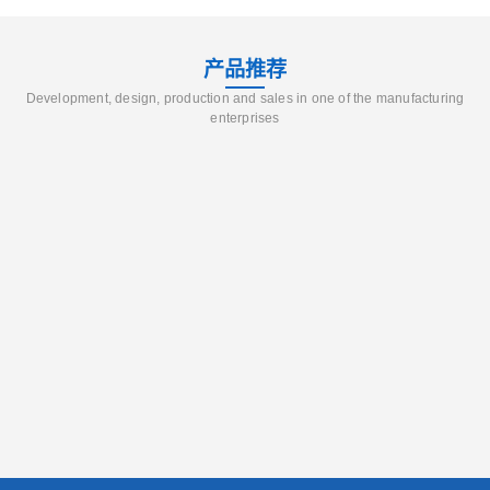
产品推荐
Development, design, production and sales in one of the manufacturing
enterprises