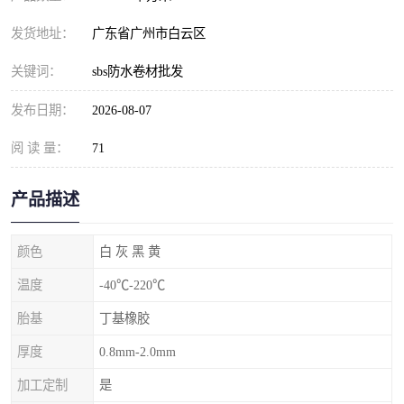
发货地址：
广东省广州市白云区
关键词：
sbs防水卷材批发
发布日期：
2026-08-07
阅 读 量：
71
产品描述
颜色
白 灰 黑 黄
温度
-40℃-220℃
胎基
丁基橡胶
厚度
0.8mm-2.0mm
加工定制
是