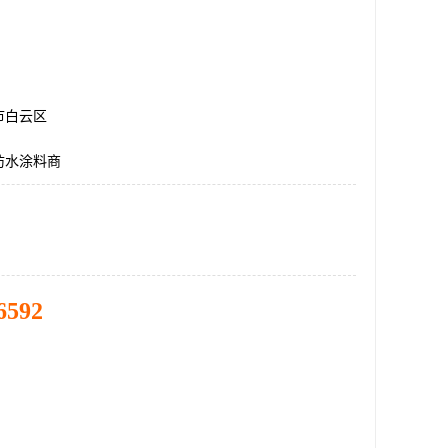
市白云区
防水涂料商
6592