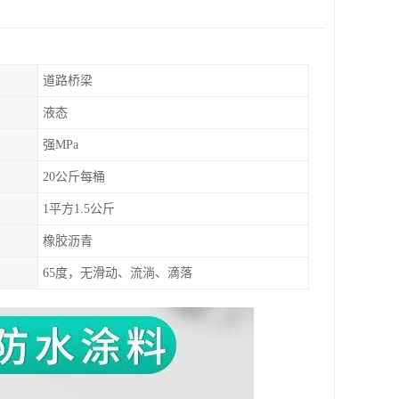
道路桥梁
液态
强MPa
20公斤每桶
1平方1.5公斤
橡胶沥青
65度，无滑动、流淌、滴落