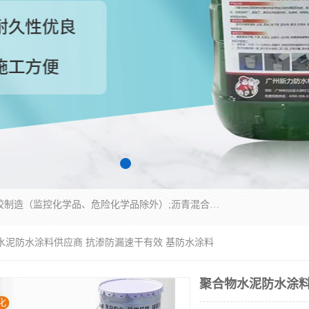
经营范围包括防水嵌缝密封条（带）制造;合成橡胶制造（监控化学品、危险化学品除外）;沥青混合物制造;防水胶粘带制造;其他合成材料制造（监控化学品、危险化学品除外）;涂料制造（监控化学品、危险化学品除外）;建筑结构防水补漏;防水建筑材料制造;粘合剂制造（监控化学品、危险化学品除外）;涂料零售;广州新力防水材料有限公司具有1处分支机构。
物水泥防水涂料供应商 抗渗防漏速干有效 基防水涂料
聚合物水泥防水涂料