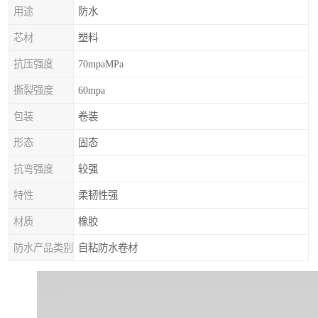
用途
防水
芯材
塑料
抗压强度
70mpaMPa
撕裂强度
60mpa
包装
卷装
形态
固态
抗弯强度
较强
特性
柔韧性强
材质
橡胶
防水产品类别
自粘防水卷材