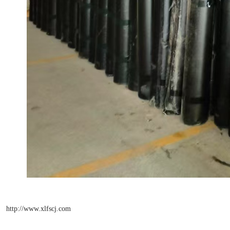
http://www.xlfscj.com