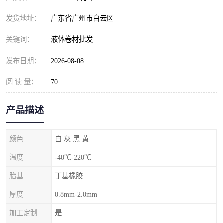
发货地址：
广东省广州市白云区
关键词：
液体卷材批发
发布日期：
2026-08-08
阅 读 量：
70
产品描述
颜色
白 灰 黑 黄
温度
-40℃-220℃
胎基
丁基橡胶
厚度
0.8mm-2.0mm
加工定制
是