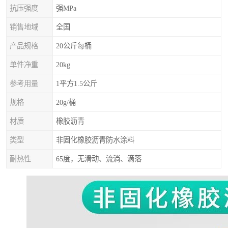
抗压强度
强MPa
销售地域
全国
产品规格
20公斤每桶
单件净重
20kg
参考用量
1平方1.5公斤
规格
20g/桶
材质
橡胶沥青
类型
非固化橡胶沥青防水涂料
耐热性
65度，无滑动、流淌、滴落