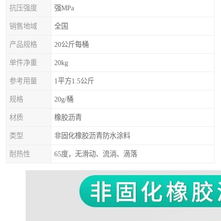
抗压强度
强MPa
销售地域
全国
产品规格
20公斤每桶
单件净重
20kg
参考用量
1平方1.5公斤
规格
20g/桶
材质
橡胶沥青
类型
非固化橡胶沥青防水涂料
耐热性
65度，无滑动、流淌、滴落