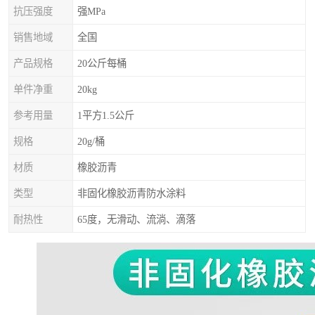
抗压强度
强MPa
销售地域
全国
产品规格
20公斤每桶
单件净重
20kg
参考用量
1平方1.5公斤
规格
20g/桶
材质
橡胶沥青
类型
非固化橡胶沥青防水涂料
耐热性
65度，无滑动、流淌、滴落