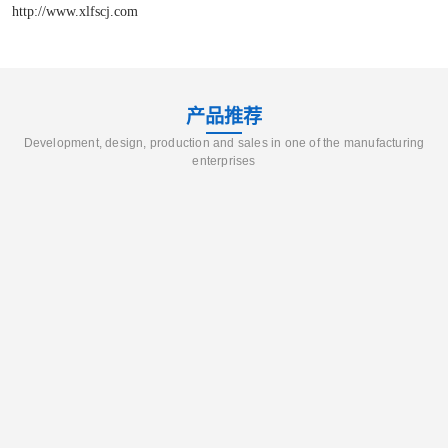
http://www.xlfscj.com
产品推荐
Development, design, production and sales in one of the manufacturing
enterprises