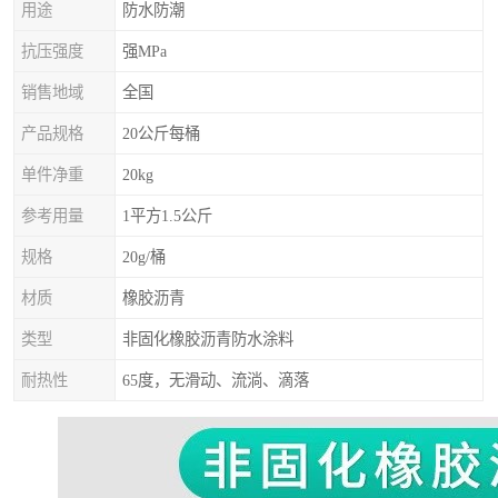
用途
防水防潮
抗压强度
强MPa
销售地域
全国
产品规格
20公斤每桶
单件净重
20kg
参考用量
1平方1.5公斤
规格
20g/桶
材质
橡胶沥青
类型
非固化橡胶沥青防水涂料
耐热性
65度，无滑动、流淌、滴落