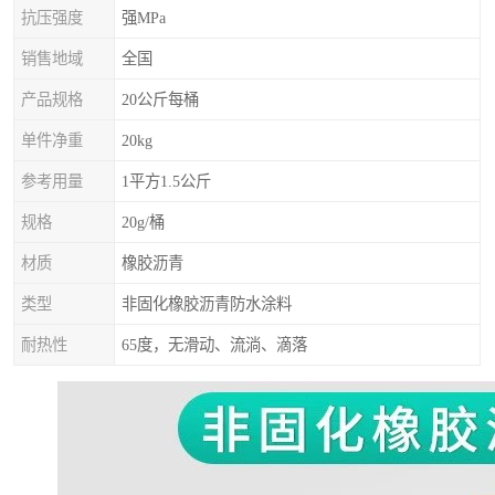
抗压强度
强MPa
销售地域
全国
产品规格
20公斤每桶
单件净重
20kg
参考用量
1平方1.5公斤
规格
20g/桶
材质
橡胶沥青
类型
非固化橡胶沥青防水涂料
耐热性
65度，无滑动、流淌、滴落