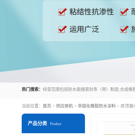
热门搜索：
当前位置：
首页
>
供应商机
>
非固化橡胶防水涂料
> 房顶
产品分类
Product