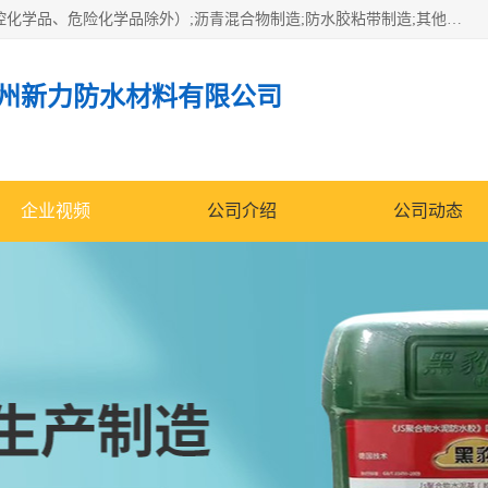
经营范围包括防水嵌缝密封条（带）制造;合成橡胶制造（监控化学品、危险化学品除外）;沥青混合物制造;防水胶粘带制造;其他合成材料制造（监控化学品、危险化学品除外）;涂料制造（监控化学品、危险化学品除外）;建筑结构防水补漏;防水建筑材料制造;粘合剂制造（监控化学品、危险化学品除外）;涂料零售;广州新力防水材料有限公司具有1处分支机构。
州新力防水材料有限公司
企业视频
公司介绍
公司动态