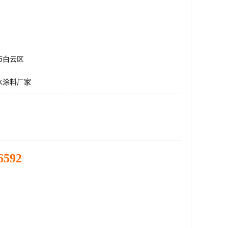
市白云区
水涂料厂家
6592