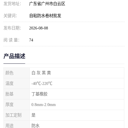
发货地址：
广东省广州市白云区
关键词：
自粘防水卷材批发
发布日期：
2026-08-08
阅 读 量：
74
产品描述
颜色
白 灰 黑 黄
温度
-40℃-220℃
胎基
丁基橡胶
厚度
0.8mm-2.0mm
加工定制
是
用途
防水