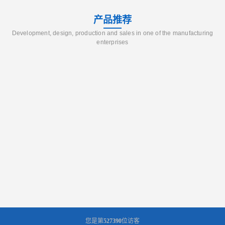
产品推荐
Development, design, production and sales in one of the manufacturing
enterprises
您是第
527390
位访客