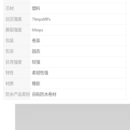
芯材
塑料
抗压强度
70mpaMPa
撕裂强度
60mpa
包装
卷装
形态
固态
抗弯强度
较强
特性
柔韧性强
材质
橡胶
防水产品类别
自粘防水卷材