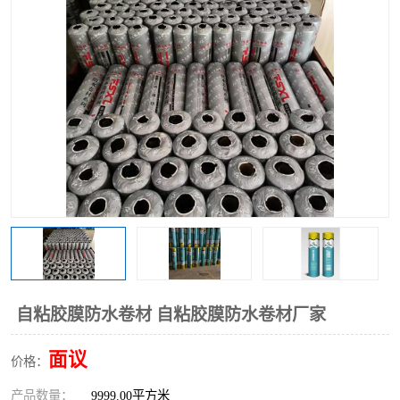
自粘胶膜防水卷材 自粘胶膜防水卷材厂家
面议
价格：
产品数量：
9999.00平方米