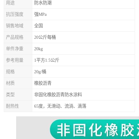
用途
防水防潮
抗压强度
强MPa
销售地域
全国
产品规格
20公斤每桶
单件净重
20kg
参考用量
1平方1.5公斤
规格
20g/桶
材质
橡胶沥青
类型
非固化橡胶沥青防水涂料
耐热性
65度，无滑动、流淌、滴落