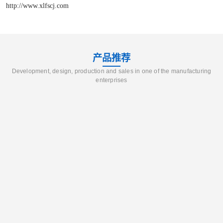
http://www.xlfscj.com
产品推荐
Development, design, production and sales in one of the manufacturing
enterprises