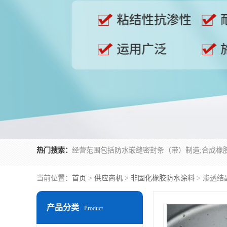
热门搜索：
当前位置：
首页
>
供应商机
>
非固化橡胶防水涂料
> 渗透结
产品分类
Product