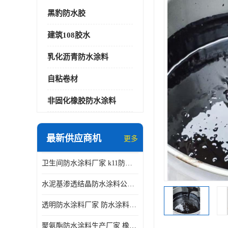
黑豹防水胶
建筑108胶水
乳化沥青防水涂料
自粘卷材
非固化橡胶防水涂料
最新供应商机
更多
卫生间防水涂料厂家 k11防水涂料
水泥基渗透结晶防水涂料公司 室外防水涂料
透明防水涂料厂家 防水涂料屋顶
聚氨酯防水涂料生产厂家 橡胶沥青防水涂料