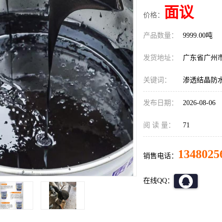
面议
价格：
产品数量：
9999.00吨
发货地址：
广东省广州
关键词：
渗透结晶防
发布日期：
2026-08-06
阅 读 量：
71
1348025
销售电话：
在线QQ：