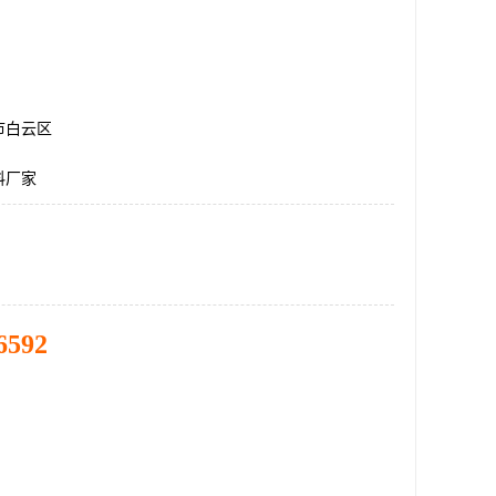
市白云区
料厂家
6592