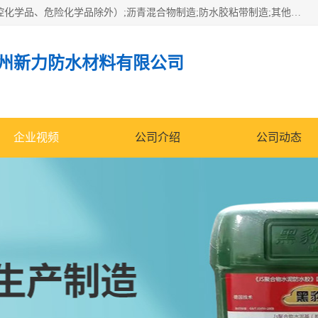
经营范围包括防水嵌缝密封条（带）制造;合成橡胶制造（监控化学品、危险化学品除外）;沥青混合物制造;防水胶粘带制造;其他合成材料制造（监控化学品、危险化学品除外）;涂料制造（监控化学品、危险化学品除外）;建筑结构防水补漏;防水建筑材料制造;粘合剂制造（监控化学品、危险化学品除外）;涂料零售;广州新力防水材料有限公司具有1处分支机构。
州新力防水材料有限公司
企业视频
公司介绍
公司动态