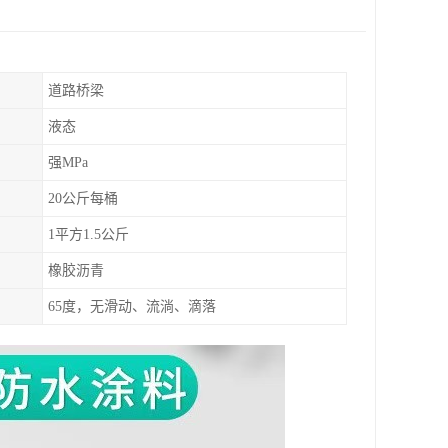
道路桥梁
液态
强MPa
20公斤每桶
1平方1.5公斤
橡胶沥青
65度，无滑动、流淌、滴落