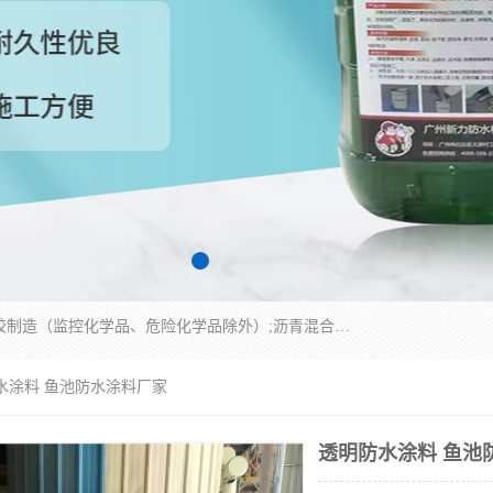
经营范围包括防水嵌缝密封条（带）制造;合成橡胶制造（监控化学品、危险化学品除外）;沥青混合物制造;防水胶粘带制造;其他合成材料制造（监控化学品、危险化学品除外）;涂料制造（监控化学品、危险化学品除外）;建筑结构防水补漏;防水建筑材料制造;粘合剂制造（监控化学品、危险化学品除外）;涂料零售;广州新力防水材料有限公司具有1处分支机构。
水涂料 鱼池防水涂料厂家
透明防水涂料 鱼池