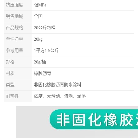
抗压强度
强MPa
销售地域
全国
产品规格
20公斤每桶
单件净重
20kg
参考用量
1平方1.5公斤
规格
20g/桶
材质
橡胶沥青
类型
非固化橡胶沥青防水涂料
耐热性
65度，无滑动、流淌、滴落