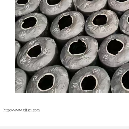
http://www.xlfscj.com