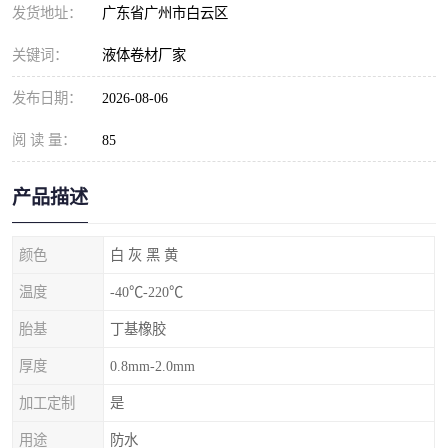
发货地址：
广东省广州市白云区
关键词：
液体卷材厂家
发布日期：
2026-08-06
阅 读 量：
85
产品描述
颜色
白 灰 黑 黄
温度
-40℃-220℃
胎基
丁基橡胶
厚度
0.8mm-2.0mm
加工定制
是
用途
防水