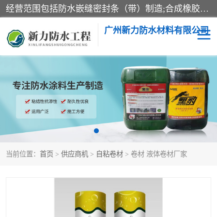
经营范围包括防水嵌缝密封条（带）制造;合成橡胶制造（监控化学品、危险化学品除外）;沥青混合物制造;防水胶粘带制造;其他合成材料制造（监控化学品、危险化学品除外）;涂料制造（监控化学品、危险化学品除外）;建筑结构防水补漏;防水建筑材料制造;粘合剂制造（监控化学品、危险化学品除外）;涂料零售;广州新力防水材料有限公司具有1处分支机构。
广州新力防水材料有限公司
黑豹防水胶
建筑108胶水
乳化沥青防水涂料
自粘卷材
非固化橡胶防水涂料
当前位置：
首页
>
供应商机
>
自粘卷材
> 卷材 液体卷材厂家