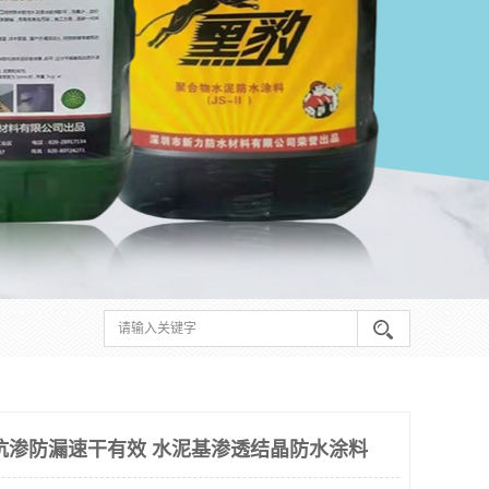
抗渗防漏速干有效 水泥基渗透结晶防水涂料