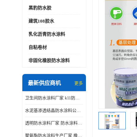
黑豹防水胶
建筑108胶水
乳化沥青防水涂料
自粘卷材
非固化橡胶防水涂料
最新供应商机
更多
卫生间防水涂料厂家 k11防水涂料
水泥基渗透结晶防水涂料公司 室外防水涂料
透明防水涂料厂家 防水涂料屋顶
聚氨酯防水涂料生产厂家 橡胶沥青防水涂料