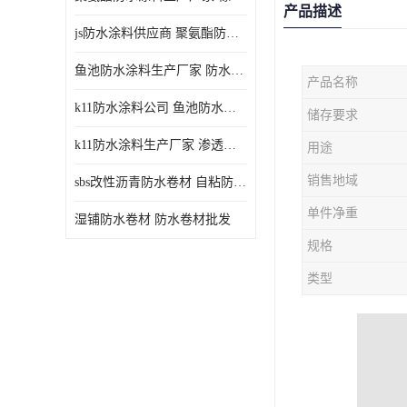
产品描述
js防水涂料供应商 聚氨酯防水涂料
鱼池防水涂料生产厂家 防水涂料
产品名称
k11防水涂料公司 鱼池防水涂料
储存要求
k11防水涂料生产厂家 渗透结晶防水涂料
用途
销售地域
sbs改性沥青防水卷材 自粘防水卷材厂家
单件净重
湿铺防水卷材 防水卷材批发
规格
类型