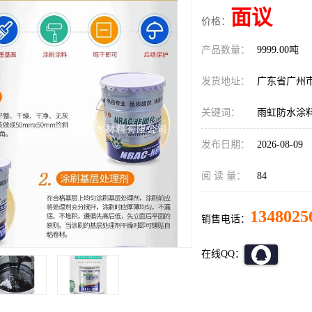
面议
价格：
产品数量：
9999.00吨
发货地址：
广东省广州
关键词：
雨虹防水涂
发布日期：
2026-08-09
阅 读 量：
84
1348025
销售电话：
在线QQ：