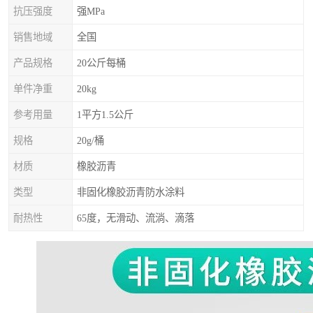
抗压强度
强MPa
销售地域
全国
产品规格
20公斤每桶
单件净重
20kg
参考用量
1平方1.5公斤
规格
20g/桶
材质
橡胶沥青
类型
非固化橡胶沥青防水涂料
耐热性
65度，无滑动、流淌、滴落