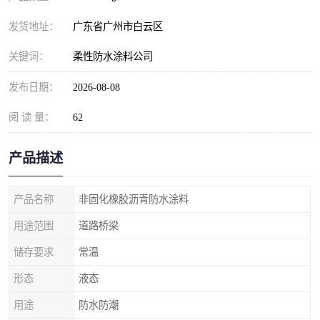
发货地址：
广东省广州市白云区
关键词：
柔性防水涂料公司
发布日期：
2026-08-08
阅 读 量：
62
产品描述
产品名称
非固化橡胶沥青防水涂料
用途范围
道路桥梁
储存要求
常温
形态
液态
用途
防水防潮