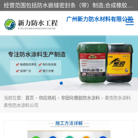
经营范围包括防水嵌缝密封条（带）制造;合成橡胶制造（监控化学品、危险化学品除外）;沥青混合物制造;防水胶粘带制造;其他合成材料制造（监控化学品、危险化学品除外）;涂料制造（监控化学品、危险化学品除外）;建筑结构防水补漏;防水建筑材料制造;粘合剂制造（监控化学品、危险化学品除外）;涂料零售;广州新力防水材料有限公司具有1处分支机构。
广州新力防水材料有限公司
黑豹防水胶
建筑108胶水
乳化沥青防水涂料
自粘卷材
非固化橡胶防水涂料
当前位置：
首页
>
供应商机
>
非固化橡胶防水涂料
> 柔性防水涂料
柔性防水涂料公司