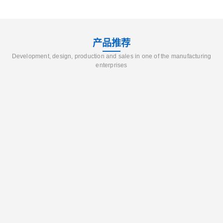
产品推荐
Development, design, production and sales in one of the manufacturing
enterprises