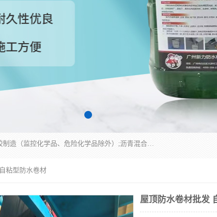
经营范围包括防水嵌缝密封条（带）制造;合成橡胶制造（监控化学品、危险化学品除外）;沥青混合物制造;防水胶粘带制造;其他合成材料制造（监控化学品、危险化学品除外）;涂料制造（监控化学品、危险化学品除外）;建筑结构防水补漏;防水建筑材料制造;粘合剂制造（监控化学品、危险化学品除外）;涂料零售;广州新力防水材料有限公司具有1处分支机构。
 自粘型防水卷材
屋顶防水卷材批发 