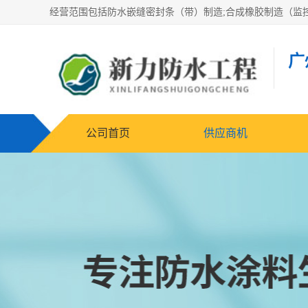
广
公司首页
供应商机