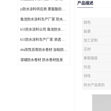
产品描述
js防水涂料供应商 聚氨酯防水涂料
鱼池防水涂料生产厂家 防水涂料
颜色
k11防水涂料公司 鱼池防水涂料
胎基
k11防水涂料生产厂家 渗透结晶防水涂料
加工定制
芯材
sbs改性沥青防水卷材 自粘防水卷材厂家
撕裂强度
湿铺防水卷材 防水卷材批发
形态
特性
防水产品类别