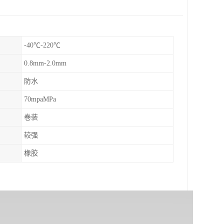
-40℃-220℃
0.8mm-2.0mm
防水
70mpaMPa
卷装
较强
橡胶