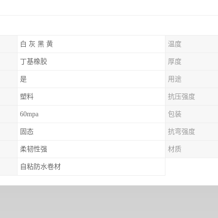
白 灰 黑 黄
温度
丁基橡胶
厚度
是
用途
塑料
抗压强度
60mpa
包装
固态
抗弯强度
柔韧性强
材质
自粘防水卷材