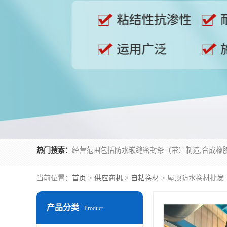
热门搜索：
当前位置：
首页
>
供应商机
>
自粘卷材
> 屋顶防水卷材批发
产品分类
Product