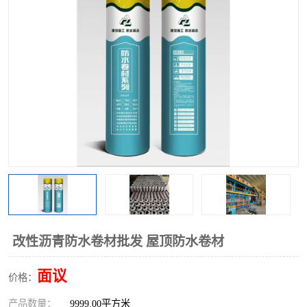
改性沥青防水卷材批发 屋顶防水卷材
面议
价格：
产品数量：
9999.00平方米