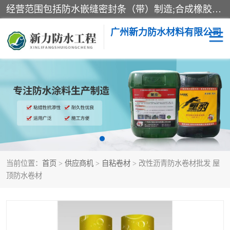
经营范围包括防水嵌缝密封条（带）制造;合成橡胶制造（监控化学品、危险化学品除外）;沥青混合物制造;防水胶粘带制造;其他合成材料制造（监控化学品、危险化学品除外）;涂料制造（监控化学品、危险化学品除外）;建筑结构防水补漏;防水建筑材料制造;粘合剂制造（监控化学品、危险化学品除外）;涂料零售;广州新力防水材料有限公司具有1处分支机构。
广州新力防水材料有限公司
黑豹防水胶
建筑108胶水
乳化沥青防水涂料
自粘卷材
非固化橡胶防水涂料
当前位置：
首页
>
供应商机
>
自粘卷材
> 改性沥青防水卷材批发 屋
顶防水卷材