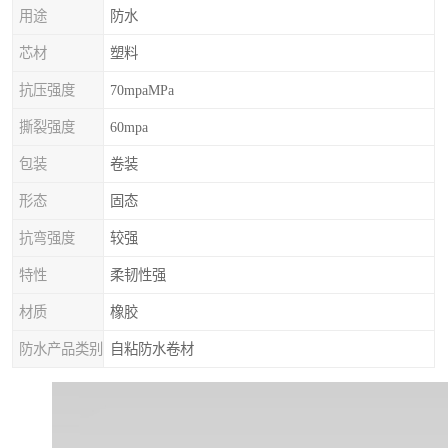
用途
防水
芯材
塑料
抗压强度
70mpaMPa
撕裂强度
60mpa
包装
卷装
形态
固态
抗弯强度
较强
特性
柔韧性强
材质
橡胶
防水产品类别
自粘防水卷材