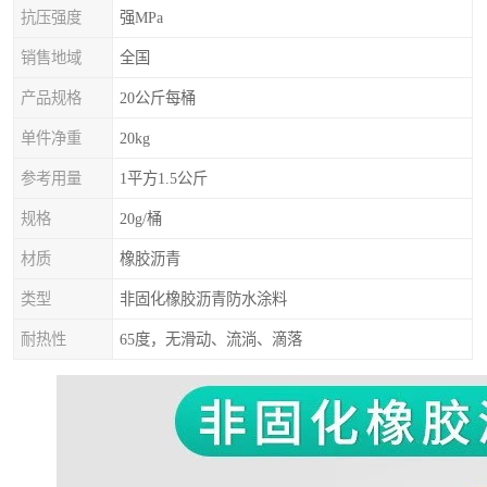
抗压强度
强MPa
销售地域
全国
产品规格
20公斤每桶
单件净重
20kg
参考用量
1平方1.5公斤
规格
20g/桶
材质
橡胶沥青
类型
非固化橡胶沥青防水涂料
耐热性
65度，无滑动、流淌、滴落