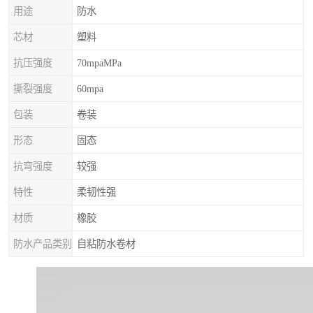
用途
防水
芯材
塑料
抗压强度
70mpaMPa
撕裂强度
60mpa
包装
卷装
形态
固态
抗弯强度
较强
特性
柔韧性强
材质
橡胶
防水产品类别
自粘防水卷材