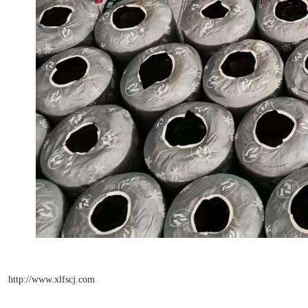
http://www.xlfscj.com