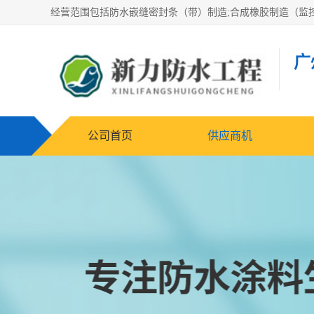
广
公司首页
供应商机