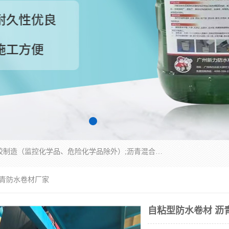
经营范围包括防水嵌缝密封条（带）制造;合成橡胶制造（监控化学品、危险化学品除外）;沥青混合物制造;防水胶粘带制造;其他合成材料制造（监控化学品、危险化学品除外）;涂料制造（监控化学品、危险化学品除外）;建筑结构防水补漏;防水建筑材料制造;粘合剂制造（监控化学品、危险化学品除外）;涂料零售;广州新力防水材料有限公司具有1处分支机构。
沥青防水卷材厂家
自粘型防水卷材 沥