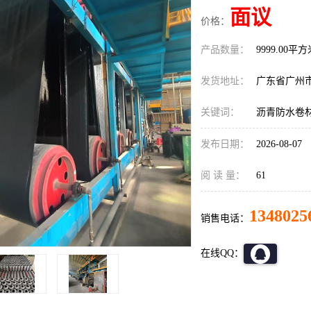
面议
价格：
产品数量：
9999.00平
发货地址：
广东省广州
关键词：
沥青防水卷
发布日期：
2026-08-07
阅 读 量：
61
1348025
销售电话：
在线QQ：