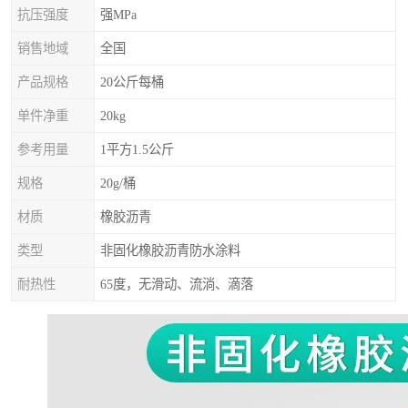
抗压强度
强MPa
销售地域
全国
产品规格
20公斤每桶
单件净重
20kg
参考用量
1平方1.5公斤
规格
20g/桶
材质
橡胶沥青
类型
非固化橡胶沥青防水涂料
耐热性
65度，无滑动、流淌、滴落