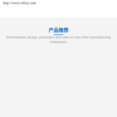
http://www.xlfscj.com
产品推荐
Development, design, production and sales in one of the manufacturing
enterprises