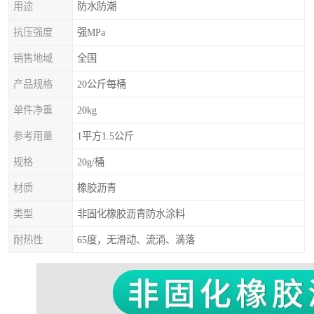
用途
防水防潮
抗压强度
强MPa
销售地域
全国
产品规格
20公斤每桶
单件净重
20kg
参考用量
1平方1.5公斤
规格
20g/桶
材质
橡胶沥青
类型
非固化橡胶沥青防水涂料
耐热性
65度，无滑动、流淌、滴落