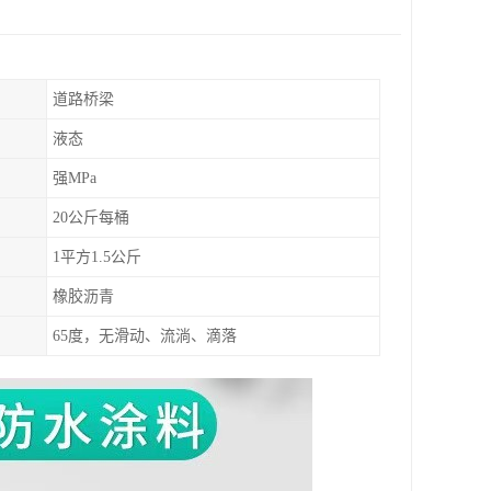
道路桥梁
液态
强MPa
20公斤每桶
1平方1.5公斤
橡胶沥青
65度，无滑动、流淌、滴落