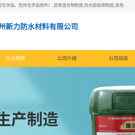
经营范围包括防水嵌缝密封条（带）制造;合成橡胶制造（监控化学品、危险化学品除外）;沥青混合物制造;防水胶粘带制造;其他合成材料制造（监控化学品、危险化学品除外）;涂料制造（监控化学品、危险化学品除外）;建筑结构防水补漏;防水建筑材料制造;粘合剂制造（监控化学品、危险化学品除外）;涂料零售;广州新力防水材料有限公司具有1处分支机构。
州新力防水材料有限公司
企业视频
公司介绍
公司动态