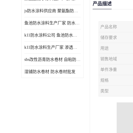
产品描述
js防水涂料供应商 聚氨酯防水涂料
鱼池防水涂料生产厂家 防水涂料
产品名称
k11防水涂料公司 鱼池防水涂料
储存要求
k11防水涂料生产厂家 渗透结晶防水涂料
用途
销售地域
sbs改性沥青防水卷材 自粘防水卷材厂家
单件净重
湿铺防水卷材 防水卷材批发
规格
类型