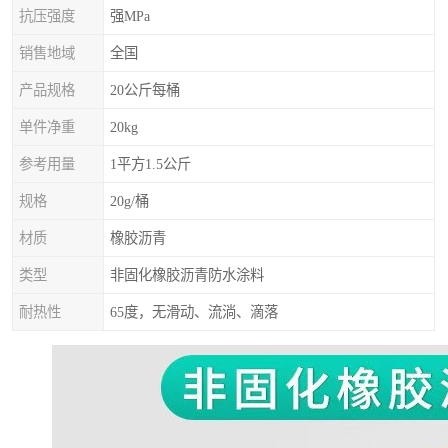
抗压强度
强MPa
销售地域
全国
产品规格
20公斤每桶
单件净重
20kg
参考用量
1平方1.5公斤
规格
20g/桶
材质
橡胶沥青
类型
非固化橡胶沥青防水涂料
耐热性
65度，无滑动、流淌、滴落