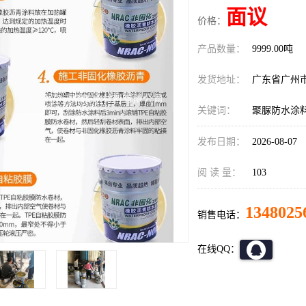
面议
价格：
产品数量：
9999.00吨
发货地址：
广东省广州
关键词：
聚脲防水涂
发布日期：
2026-08-07
阅 读 量：
103
1348025
销售电话：
在线QQ：