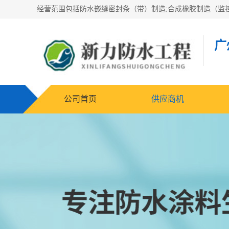
广
公司首页
供应商机