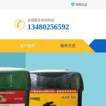
资质认证
全国服务咨询热线:
13480256592
客户案例
联系方式