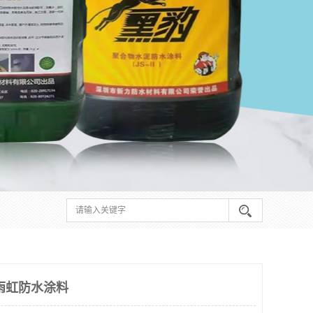
雨虹防水涂料