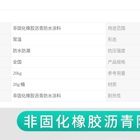
非固化橡胶沥青防水涂料
用途范围
常温
形态
防水防潮
抗压强度
全国
产品规格
20kg
参考用量
20g/桶
材质
非固化橡胶沥青防水涂料
耐热性