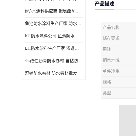
产品描述
js防水涂料供应商 聚氨酯防水涂料
鱼池防水涂料生产厂家 防水涂料
产品名称
k11防水涂料公司 鱼池防水涂料
储存要求
k11防水涂料生产厂家 渗透结晶防水涂料
用途
销售地域
sbs改性沥青防水卷材 自粘防水卷材厂家
单件净重
湿铺防水卷材 防水卷材批发
规格
类型