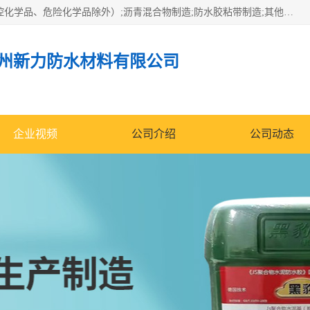
经营范围包括防水嵌缝密封条（带）制造;合成橡胶制造（监控化学品、危险化学品除外）;沥青混合物制造;防水胶粘带制造;其他合成材料制造（监控化学品、危险化学品除外）;涂料制造（监控化学品、危险化学品除外）;建筑结构防水补漏;防水建筑材料制造;粘合剂制造（监控化学品、危险化学品除外）;涂料零售;广州新力防水材料有限公司具有1处分支机构。
州新力防水材料有限公司
企业视频
公司介绍
公司动态