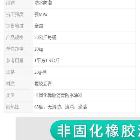
用途
防水防潮
抗压强度
强MPa
销售地域
全国
产品规格
20公斤每桶
单件净重
20kg
参考用量
1平方1.5公斤
规格
20g/桶
材质
橡胶沥青
类型
非固化橡胶沥青防水涂料
耐热性
65度，无滑动、流淌、滴落