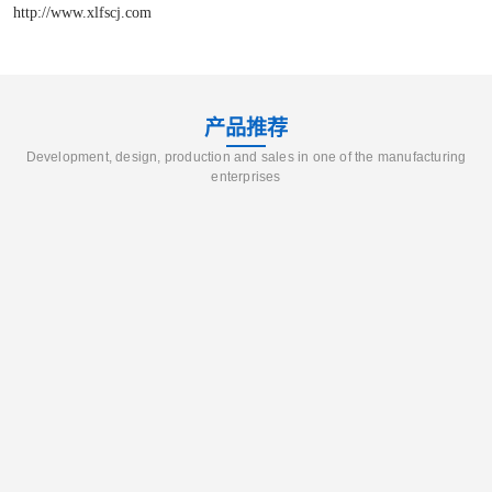
http://www.xlfscj.com
产品推荐
Development, design, production and sales in one of the manufacturing
enterprises