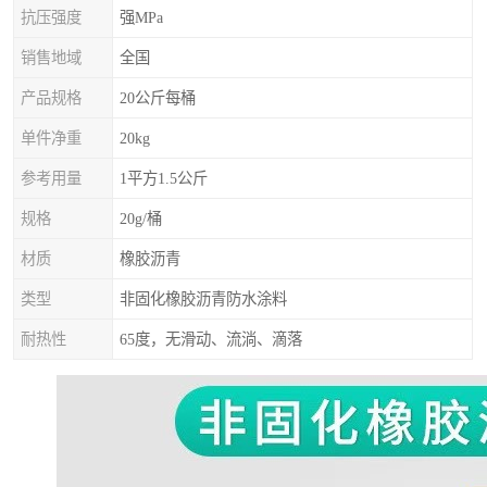
抗压强度
强MPa
销售地域
全国
产品规格
20公斤每桶
单件净重
20kg
参考用量
1平方1.5公斤
规格
20g/桶
材质
橡胶沥青
类型
非固化橡胶沥青防水涂料
耐热性
65度，无滑动、流淌、滴落