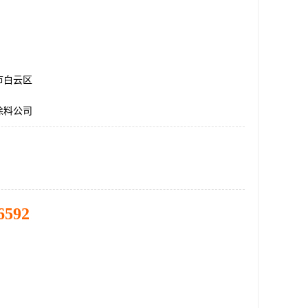
市白云区
涂料公司
6592