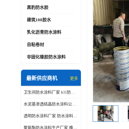
黑豹防水胶
建筑108胶水
乳化沥青防水涂料
自粘卷材
非固化橡胶防水涂料
最新供应商机
更多
卫生间防水涂料厂家 k11防水涂料
水泥基渗透结晶防水涂料公司 室外防水涂料
透明防水涂料厂家 防水涂料屋顶
聚氨酯防水涂料生产厂家 橡胶沥青防水涂料