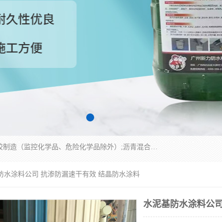
经营范围包括防水嵌缝密封条（带）制造;合成橡胶制造（监控化学品、危险化学品除外）;沥青混合物制造;防水胶粘带制造;其他合成材料制造（监控化学品、危险化学品除外）;涂料制造（监控化学品、危险化学品除外）;建筑结构防水补漏;防水建筑材料制造;粘合剂制造（监控化学品、危险化学品除外）;涂料零售;广州新力防水材料有限公司具有1处分支机构。
基防水涂料公司 抗渗防漏速干有效 结晶防水涂料
水泥基防水涂料公司