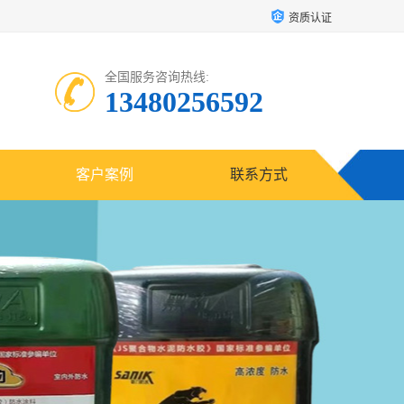
资质认证
全国服务咨询热线:
13480256592
客户案例
联系方式