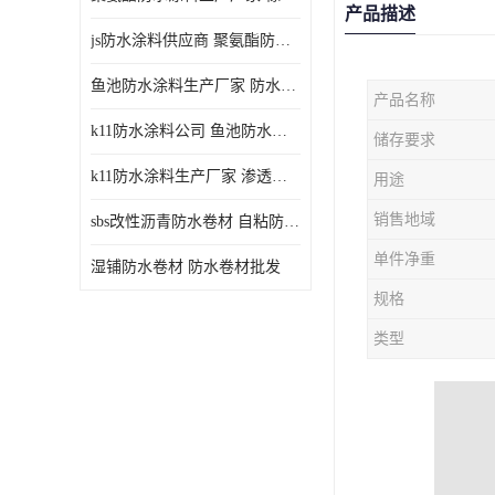
产品描述
js防水涂料供应商 聚氨酯防水涂料
鱼池防水涂料生产厂家 防水涂料
产品名称
k11防水涂料公司 鱼池防水涂料
储存要求
k11防水涂料生产厂家 渗透结晶防水涂料
用途
销售地域
sbs改性沥青防水卷材 自粘防水卷材厂家
单件净重
湿铺防水卷材 防水卷材批发
规格
类型