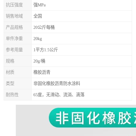
抗压强度
强MPa
销售地域
全国
产品规格
20公斤每桶
单件净重
20kg
参考用量
1平方1.5公斤
规格
20g/桶
材质
橡胶沥青
类型
非固化橡胶沥青防水涂料
耐热性
65度，无滑动、流淌、滴落