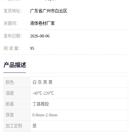
发货地址：
广东省广州市白云区
关键词：
液体卷材厂家
发布日期：
2026-08-06
阅 读 量：
95
产品描述
颜色
白 灰 黑 黄
温度
-40℃-220℃
胎基
丁基橡胶
厚度
0.8mm-2.0mm
加工定制
是