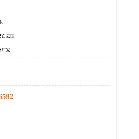
方米
市白云区
材厂家
6592