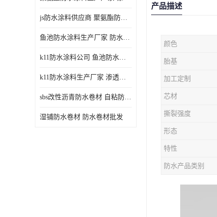
产品描述
js防水涂料供应商 聚氨酯防水涂料
鱼池防水涂料生产厂家 防水涂料
颜色
k11防水涂料公司 鱼池防水涂料
胎基
k11防水涂料生产厂家 渗透结晶防水涂料
加工定制
芯材
sbs改性沥青防水卷材 自粘防水卷材厂家
撕裂强度
湿铺防水卷材 防水卷材批发
形态
特性
防水产品类别