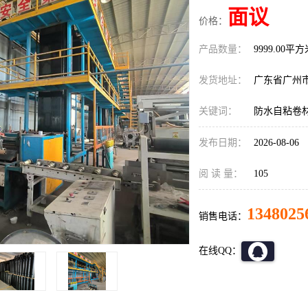
面议
价格：
产品数量：
9999.00平
发货地址：
广东省广州
关键词：
防水自粘卷
发布日期：
2026-08-06
阅 读 量：
105
1348025
销售电话：
在线QQ：