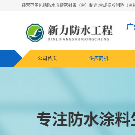
广
公司首页
供应商机