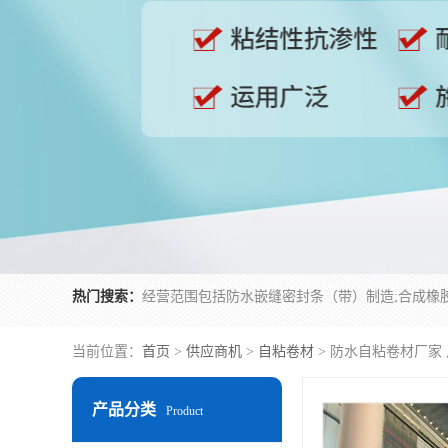
热门搜索：
当前位置：
首页
>
供应商机
>
自粘卷材
> 防水自粘卷材厂家
产品分类
Product