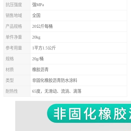
抗压强度
强MPa
销售地域
全国
产品规格
20公斤每桶
单件净重
20kg
参考用量
1平方1.5公斤
规格
20g/桶
材质
橡胶沥青
类型
非固化橡胶沥青防水涂料
耐热性
65度，无滑动、流淌、滴落