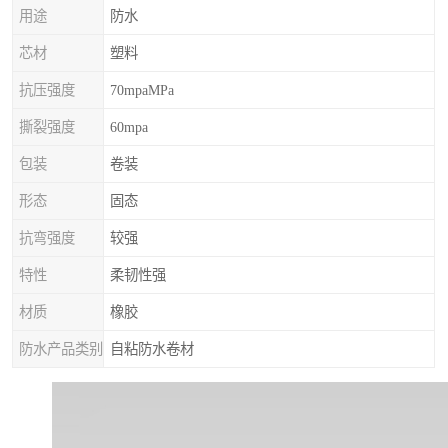
用途
防水
芯材
塑料
抗压强度
70mpaMPa
撕裂强度
60mpa
包装
卷装
形态
固态
抗弯强度
较强
特性
柔韧性强
材质
橡胶
防水产品类别
自粘防水卷材