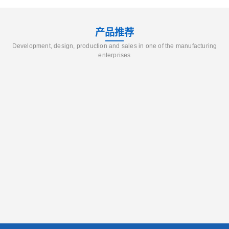
产品推荐
Development, design, production and sales in one of the manufacturing
enterprises