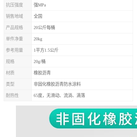
抗压强度
强MPa
销售地域
全国
产品规格
20公斤每桶
单件净重
20kg
参考用量
1平方1.5公斤
规格
20g/桶
材质
橡胶沥青
类型
非固化橡胶沥青防水涂料
耐热性
65度，无滑动、流淌、滴落