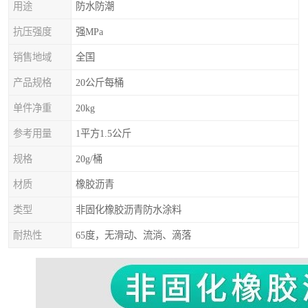
用途
防水防潮
抗压强度
强MPa
销售地域
全国
产品规格
20公斤每桶
单件净重
20kg
参考用量
1平方1.5公斤
规格
20g/桶
材质
橡胶沥青
类型
非固化橡胶沥青防水涂料
耐热性
65度，无滑动、流淌、滴落