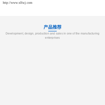
http://www.xlfscj.com
产品推荐
Development, design, production and sales in one of the manufacturing
enterprises