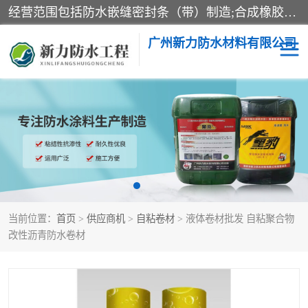
经营范围包括防水嵌缝密封条（带）制造;合成橡胶制造（监控化学品、危险化学品除外）;沥青混合物制造;防水胶粘带制造;其他合成材料制造（监控化学品、危险化学品除外）;涂料制造（监控化学品、危险化学品除外）;建筑结构防水补漏;防水建筑材料制造;粘合剂制造（监控化学品、危险化学品除外）;涂料零售;广州新力防水材料有限公司具有1处分支机构。
广州新力防水材料有限公司
黑豹防水胶
建筑108胶水
乳化沥青防水涂料
自粘卷材
非固化橡胶防水涂料
当前位置：
首页
>
供应商机
>
自粘卷材
> 液体卷材批发 自粘聚合物
改性沥青防水卷材