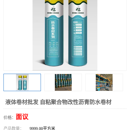
液体卷材批发 自粘聚合物改性沥青防水卷材
面议
价格：
产品数量：
9999.00平方米