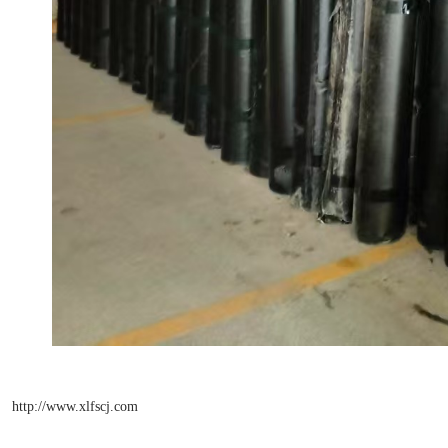
http://www.xlfscj.com