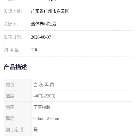
发货地址：
广东省广州市白云区
关键词：
液体卷材批发
发布日期：
2026-08-07
阅 读 量：
110
产品描述
颜色
白 灰 黑 黄
温度
-40℃-220℃
胎基
丁基橡胶
厚度
0.8mm-2.0mm
加工定制
是