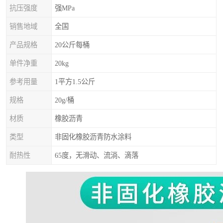
抗压强度
强MPa
销售地域
全国
产品规格
20公斤每桶
单件净重
20kg
参考用量
1平方1.5公斤
规格
20g/桶
材质
橡胶沥青
类型
非固化橡胶沥青防水涂料
耐热性
65度，无滑动、流淌、滴落