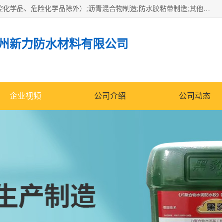
经营范围包括防水嵌缝密封条（带）制造;合成橡胶制造（监控化学品、危险化学品除外）;沥青混合物制造;防水胶粘带制造;其他合成材料制造（监控化学品、危险化学品除外）;涂料制造（监控化学品、危险化学品除外）;建筑结构防水补漏;防水建筑材料制造;粘合剂制造（监控化学品、危险化学品除外）;涂料零售;广州新力防水材料有限公司具有1处分支机构。
州新力防水材料有限公司
企业视频
公司介绍
公司动态