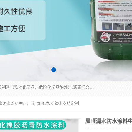
经营范围包括防水嵌缝密封条（带）制造;合成橡胶制造（监控化学品、危险化学品除外）;沥青混合物制造;防水胶粘带制造;其他合成材料制造（监控化学品、危险化学品除外）;涂料制造（监控化学品、危险化学品除外）;建筑结构防水补漏;防水建筑材料制造;粘合剂制造（监控化学品、危险化学品除外）;涂料零售;广州新力防水材料有限公司具有1处分支机构。
水防水涂料生产厂家 屋顶防水涂料 支持定制
屋顶漏水防水涂料生