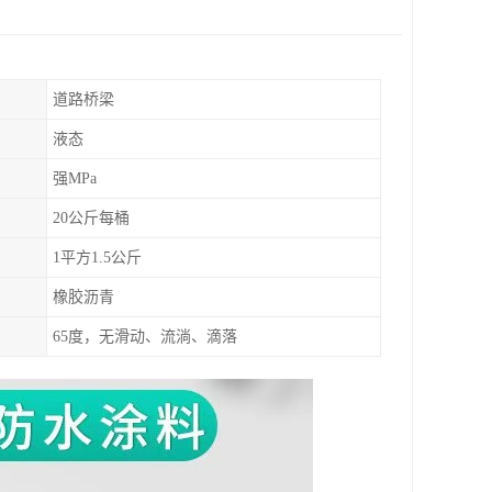
道路桥梁
液态
强MPa
20公斤每桶
1平方1.5公斤
橡胶沥青
65度，无滑动、流淌、滴落