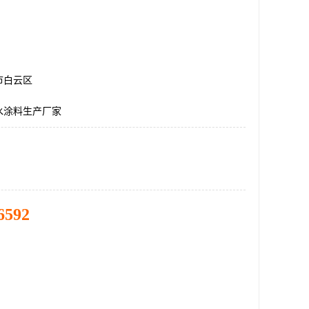
市白云区
水涂料生产厂家
6592