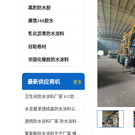
黑豹防水胶
建筑108胶水
乳化沥青防水涂料
自粘卷材
非固化橡胶防水涂料
最新供应商机
更多
卫生间防水涂料厂家 k11防水涂料
水泥基渗透结晶防水涂料公司 室外防水涂料
透明防水涂料厂家 防水涂料屋顶
聚氨酯防水涂料生产厂家 橡胶沥青防水涂料