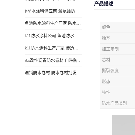
产品描述
js防水涂料供应商 聚氨酯防水涂料
鱼池防水涂料生产厂家 防水涂料
颜色
k11防水涂料公司 鱼池防水涂料
胎基
k11防水涂料生产厂家 渗透结晶防水涂料
加工定制
芯材
sbs改性沥青防水卷材 自粘防水卷材厂家
撕裂强度
湿铺防水卷材 防水卷材批发
形态
特性
防水产品类别