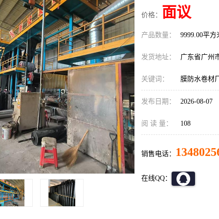
面议
价格：
产品数量：
9999.00平
发货地址：
广东省广州
关键词：
膜防水卷材
发布日期：
2026-08-07
阅 读 量：
108
1348025
销售电话：
在线QQ：