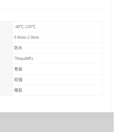
-40℃-220℃
0.8mm-2.0mm
防水
70mpaMPa
卷装
较强
橡胶