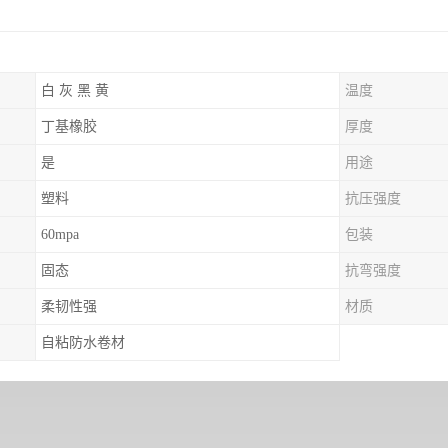
白 灰 黑 黄
温度
丁基橡胶
厚度
是
用途
塑料
抗压强度
60mpa
包装
固态
抗弯强度
柔韧性强
材质
自粘防水卷材