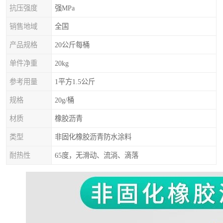
抗压强度
强MPa
销售地域
全国
产品规格
20公斤每桶
单件净重
20kg
参考用量
1平方1.5公斤
规格
20g/桶
材质
橡胶沥青
类型
非固化橡胶沥青防水涂料
耐热性
65度，无滑动、流淌、滴落