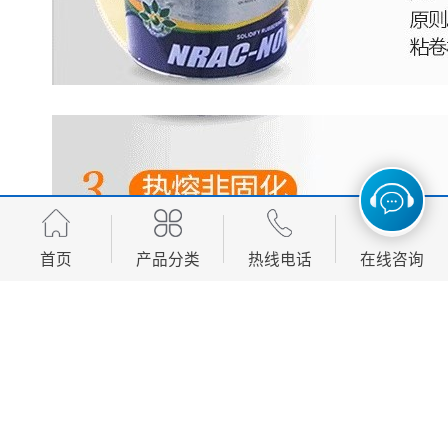
首页
产品分类
热线电话
在线咨询